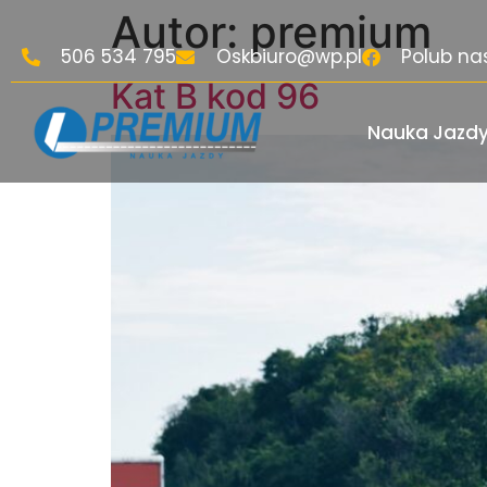
Autor:
premium
506 534 795
Oskbiuro@wp.pl
Polub na
Kat B kod 96
Nauka Jazd