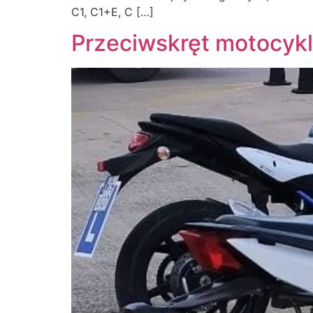
C1, C1+E, C […]
Przeciwskręt motocyk