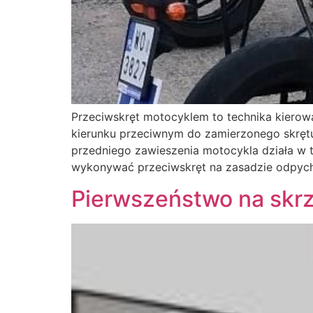
Przeciwskręt motocyklem to technika kiero
kierunku przeciwnym do zamierzonego skrętu
przedniego zawieszenia motocykla działa w 
wykonywać przeciwskręt na zasadzie odpych
Pierwszeństwo na skr