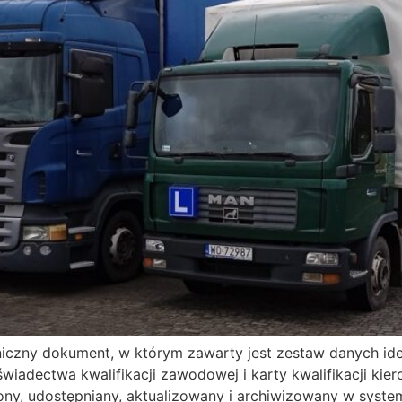
iczny dokument, w którym zawarty jest zestaw danych iden
wiadectwa kwalifikacji zawodowej i karty kwalifikacji kie
ony, udostępniany, aktualizowany i archiwizowany w syste