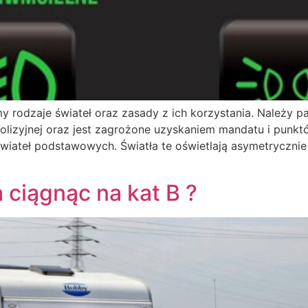
 rodzaje świateł oraz zasady z ich korzystania. Należy p
lizyjnej oraz jest zagrożone uzyskaniem mandatu i punktó
ę świateł podstawowych. Światła te oświetlają asymetrycz
ciągnąc na kat B ?