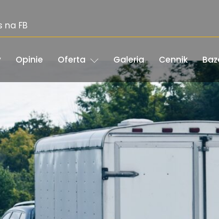
s na FB
y
Opinie
Oferta
Galeria
Cennik
Baz