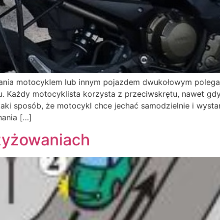
wania motocyklem lub innym pojazdem dwukołowym polegaj
. Każdy motocyklista korzysta z przeciwskrętu, nawet gdy
taki sposób, że motocykl chce jechać samodzielnie i wyst
ania […]
zyżowaniach