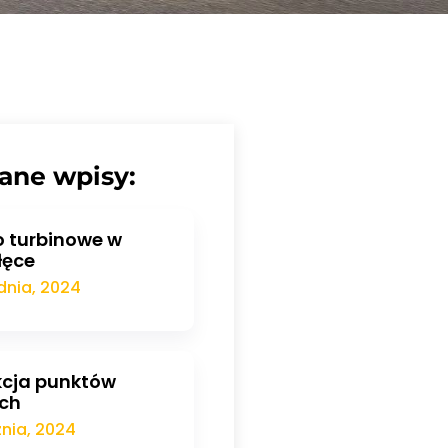
ane wpisy:
 turbinowe w
łęce
dnia, 2024
cja punktów
ch
znia, 2024