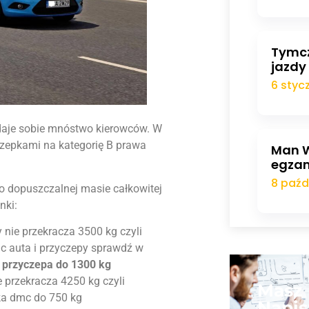
Tymc
jazdy
6 styc
daje sobie mnóstwo kierowców. W
czepkami na kategorię B prawa
Man W
egzam
8 paźd
o dopuszczalnej masie całkowitej
nki:
nie przekracza 3500 kg czyli
 auta i przyczepy sprawdź w
+ przyczepa do 1300 kg
 przekracza 4250 kg czyli
Masz 
ka dmc do 750 kg
Napis