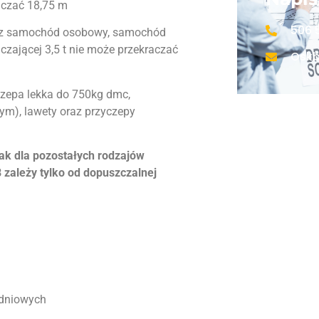
aczać 18,75 m
506 
rzez samochód osobowy, samochód
czającej 3,5 t nie może przekraczać
Oskb
yczepa lekka do 750kg dmc,
m), lawety oraz przyczepy
ak dla pozostałych rodzajów
 zależy tylko od dopuszczalnej
dniowych