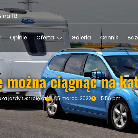
s na FB
y
Opinie
Oferta
Galeria
Cennik
Baz
ę można ciągnąc na kat
ka jazdy Ostrołęka
15 marca, 2022
5:56 pm