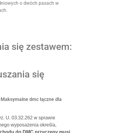
dniowych o dwóch pasach w
ach.
ia się zestawem:
uszania się
.
Maksymalne dmc łączne dla
 Dz. U. 03.32.262 w sprawie
nego wyposażenia określa,
ochodu do DMC przyczepy musi