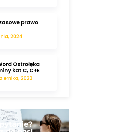
zasowe prawo
znia, 2024
ord Ostrołęka
iny kat C, C+E
ziernika, 2023
pytanie?
z do nas!