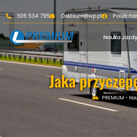
506 534 795
Oskbiuro@wp.pl
Polub na
Nauka Jazd
Jaka przyczep
PREMIUM - Nau