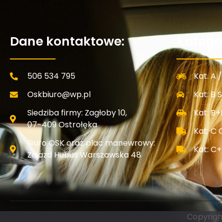
Dane kontaktowe:
Kategor
506 534 795
Kat. A 
Oskbiuro@wp.pl
Kat: B
Siedziba firmy: Zagłoby 10,
Kat: B+
07-409 Ostrołęka
Kat: C
Biuro OSK oraz plac manewrowy:
Kat: C
Zajazd Hubus Warszawska 48
Copyrigh