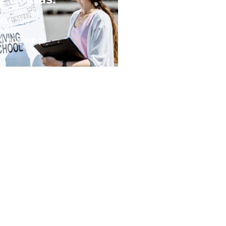
534 795
iuro@wp.pl