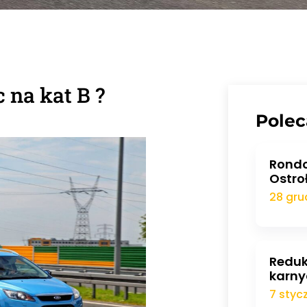
 na kat B ?
Polec
Rondo
Ostro
28 gru
Reduk
karny
7 styc