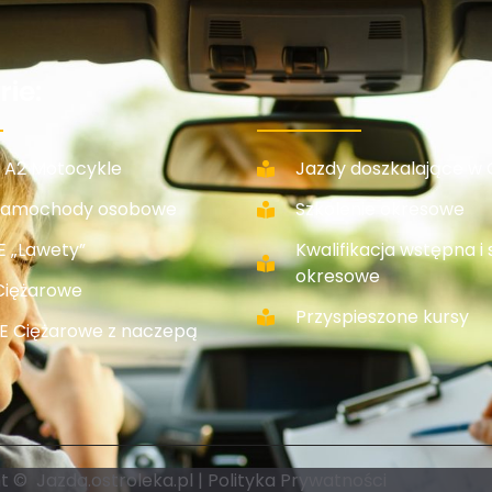
ie:
/ A2 Motocykle
Jazdy doszkalające w 
 Samochody osobowe
Szkolenie okresowe
E „Lawety”
Kwalifikacja wstępna i 
okresowe
 Ciężarowe
Przyspieszone kursy
+E Ciężarowe z naczepą
t © Jazda.ostroleka.pl |
Polityka Prywatności