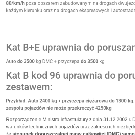
80/km/h
poza obszarem zabudowanym na drogach dwujez
każdym kierunku oraz na drogach ekspresowych i autostrad
Kat B+E uprawnia do poruszan
Auto
do 3500
kg DMC + przyczepa
do 3500
kg
Kat B kod 96 uprawnia do por
zestawem:
Przykład. Auto 2400 kg + przyczepa ciężarowa do 1300 kg
zespołu pojazdów nie może przekroczyć 4250kg
Rozporządzenie Ministra Infrastruktury z dnia 31.12.2002 r.
warunków technicznych pojazdów oraz zakresu ich niezbęd
że
stosunek dopuszczalnej masy całkowitej (DMC) sam