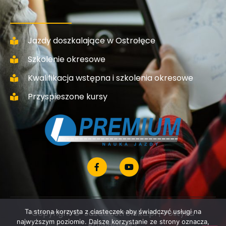
Jazdy doszkalające w Ostrołęce
Szkolenie okresowe
Kwalifikacja wstępna i szkolenia okresowe
Przyspieszone kursy
Ta strona korzysta z ciasteczek aby świadczyć usługi na
Copyright © Jazda.ostroleka.pl |
Polityka
najwyższym poziomie. Dalsze korzystanie ze strony oznacza,
Prywatności