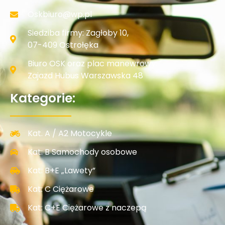
Oskbiuro@wp.pl
Siedziba firmy: Zagłoby 10,
07-409 Ostrołęka
Biuro OSK oraz plac manewrowy:
Zajazd Hubus Warszawska 48
Kategorie:
Kat. A / A2 Motocykle
Kat: B Samochody osobowe
Kat: B+E „Lawety”
Kat: C Ciężarowe
Kat: C+E Ciężarowe z naczepą