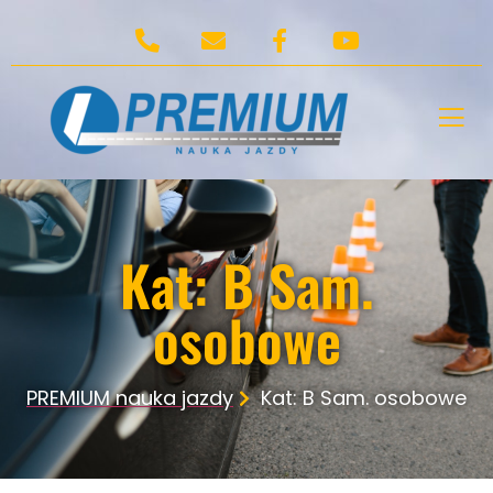
Kat: B Sam.
osobowe
PREMIUM nauka jazdy
Kat: B Sam. osobowe