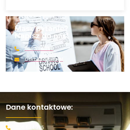
Masz pytanie?
Napisz do nas!
506 534 795
Oskbiuro@wp.pl
Dane kontaktowe:
506 534 795