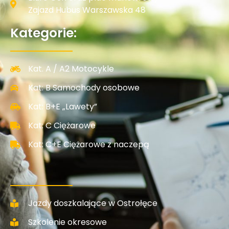
Zajazd Hubus Warszawska 48
Kategorie:
Kat. A / A2 Motocykle
Kat: B Samochody osobowe
Kat: B+E „Lawety”
Kat: C Ciężarowe
Kat: C+E Ciężarowe z naczepą
Jazdy doszkalające w Ostrołęce
Szkolenie okresowe