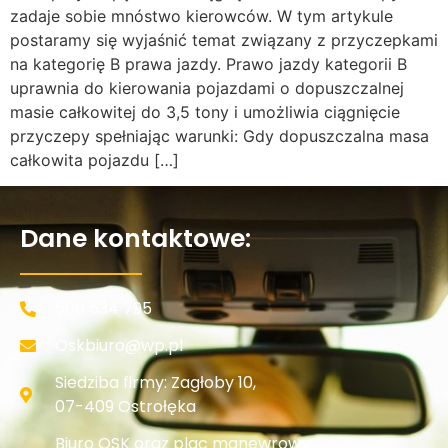
zadaje sobie mnóstwo kierowców. W tym artykule
postaramy się wyjaśnić temat związany z przyczepkami
na kategorię B prawa jazdy. Prawo jazdy kategorii B
uprawnia do kierowania pojazdami o dopuszczalnej
masie całkowitej do 3,5 tony i umożliwia ciągnięcie
przyczepy spełniając warunki: Gdy dopuszczalna masa
całkowita pojazdu […]
Dane kontaktowe:
506 534 795
Oskbiuro@wp.pl
Siedziba firmy: Zagłoby 10,
07-409 Ostrołęka
Biuro OSK oraz plac manewrowy: