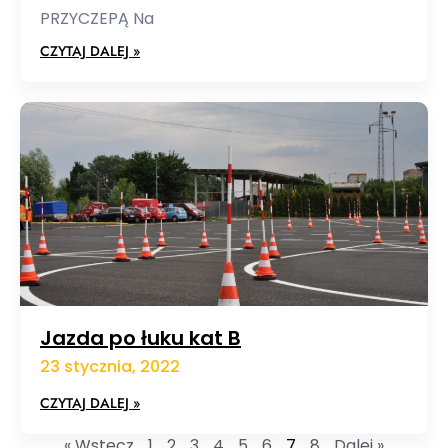
PRZYCZEPĄ Na
CZYTAJ DALEJ »
Jazda po łuku kat B
23 stycznia, 2022
CZYTAJ DALEJ »
« Wstecz
1
2
3
4
5
6
7
8
Dalej »