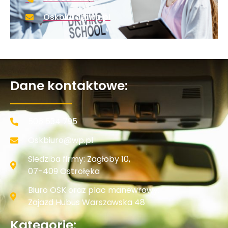
Oskbiuro@wp.pl
Dane kontaktowe:
506 534 795
Oskbiuro@wp.pl
Siedziba firmy: Zagłoby 10,
07-409 Ostrołęka
Biuro OSK oraz plac manewrowy:
Zajazd Hubus Warszawska 48
Kategorie: