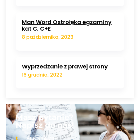
Man Word Ostrołęka egzaminy
kat C, C+E
8 października, 2023
Wyprzedzanie z prawej strony
16 grudnia, 2022
Masz pytanie?
Napisz do nas!
506 534 795