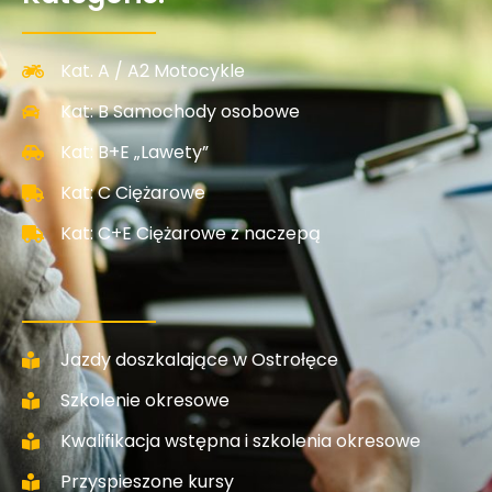
Kat. A / A2 Motocykle
Kat: B Samochody osobowe
Kat: B+E „Lawety”
Kat: C Ciężarowe
Kat: C+E Ciężarowe z naczepą
Jazdy doszkalające w Ostrołęce
Szkolenie okresowe
Kwalifikacja wstępna i szkolenia okresowe
Przyspieszone kursy