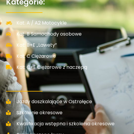
Kategorie:
Kat. A / A2 Motocykle
Kat: B Samochody osobowe
Kat: B+E „Lawety”
Kat: C Ciężarowe
Kat: C+E Ciężarowe z naczepą
Jazdy doszkalające w Ostrołęce
Szkolenie okresowe
Kwalifikacja wstępna i szkolenia okresowe