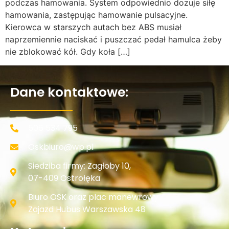
podczas hamowania. System odpowiednio dozuje siłę
hamowania, zastępując hamowanie pulsacyjne.
Kierowca w starszych autach bez ABS musiał
naprzemiennie naciskać i puszczać pedał hamulca żeby
nie zblokować kół. Gdy koła […]
Dane kontaktowe:
506 534 795
Oskbiuro@wp.pl
Siedziba firmy: Zagłoby 10,
07-409 Ostrołęka
Biuro OSK oraz plac manewrowy:
Zajazd Hubus Warszawska 48