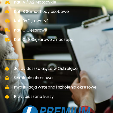
Kat. A / A2 Motocykle
Kat: B Samochody osobowe
Kat: B+E „Lawety”
Kat: C Ciężarowe
Kat: C+E Ciężarowe z naczepą
Jazdy doszkalające w Ostrołęce
Szkolenie okresowe
Kwalifikacja wstępna i szkolenia okresowe
Przyspieszone kursy