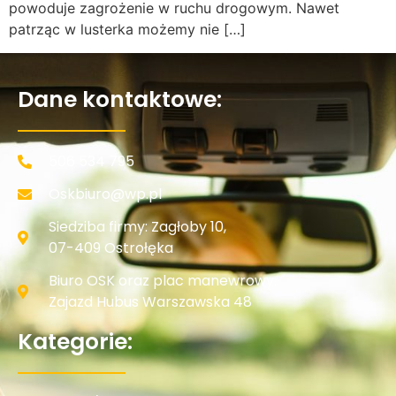
powoduje zagrożenie w ruchu drogowym. Nawet
patrząc w lusterka możemy nie […]
Dane kontaktowe:
506 534 795
Oskbiuro@wp.pl
Siedziba firmy: Zagłoby 10,
07-409 Ostrołęka
Biuro OSK oraz plac manewrowy:
Zajazd Hubus Warszawska 48
Kategorie: