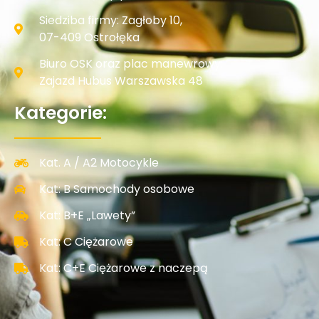
Siedziba firmy: Zagłoby 10,
07-409 Ostrołęka
Biuro OSK oraz plac manewrowy:
Zajazd Hubus Warszawska 48
Kategorie:
Kat. A / A2 Motocykle
Kat: B Samochody osobowe
Kat: B+E „Lawety”
Kat: C Ciężarowe
Kat: C+E Ciężarowe z naczepą