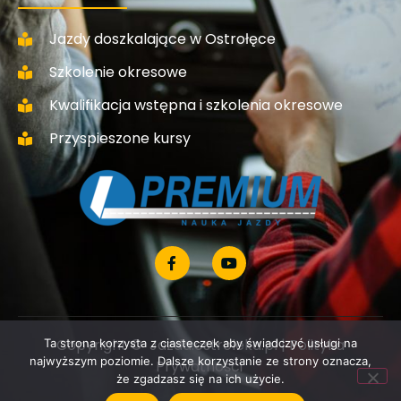
Jazdy doszkalające w Ostrołęce
Szkolenie okresowe
Kwalifikacja wstępna i szkolenia okresowe
Przyspieszone kursy
Copyright © Jazda.ostroleka.pl |
Polityka
Ta strona korzysta z ciasteczek aby świadczyć usługi na
najwyższym poziomie. Dalsze korzystanie ze strony oznacza,
Prywatności
że zgadzasz się na ich użycie.