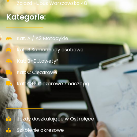
Zajazd Hubus Warszawska 48
Kategorie:
Kat. A / A2 Motocykle
Kat: B Samochody osobowe
Kat: B+E „Lawety”
Kat: C Ciężarowe
Kat: C+E Ciężarowe z naczepą
Jazdy doszkalające w Ostrołęce
Szkolenie okresowe