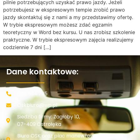
pilnie potrzebujących uzyskać prawo jazdy. Jeżeli
potrzebujesz w ekspresowym tempie zrobić prawo
jazdy skontaktuj się z nami a my przedstawimy ofertę.
W trybie ekspresowym możesz zdać egzamin
teoretyczny w Word bez kursu. U nas zrobisz szkolenie
praktyczne. W trybie ekspresowym zajęcia realizujemy
codziennie 7 dni […]
Dane kontaktowe:
506 534 795
Oskbiuro@wp.pl
Siedziba firmy: Zagłoby 10,
07-409 Ostrołęka
Biuro OSK oraz plac manewrowy: