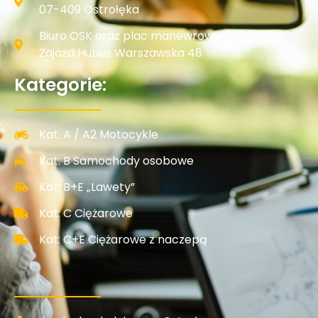
07-409 Ostrołęka
Biuro OSK oraz plac manewrowy:
Zajazd Hubus Warszawska 48
Kategorie:
Kat. A / A2 Motocykle
Kat: B Samochody osobowe
Kat: B+E „Lawety”
Kat: C Ciężarowe
Kat: C+E Ciężarowe z naczepą