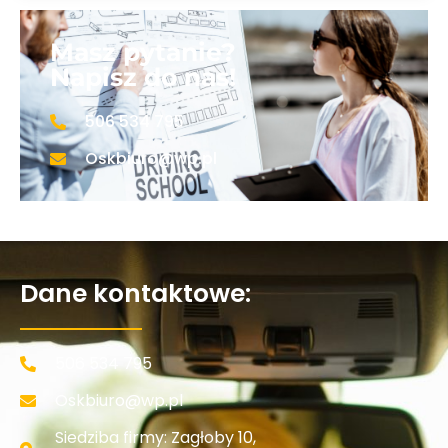
Masz pytanie?
Napisz do nas!
506 534 795
Oskbiuro@wp.pl
Dane kontaktowe:
506 534 795
Oskbiuro@wp.pl
Siedziba firmy: Zagłoby 10,